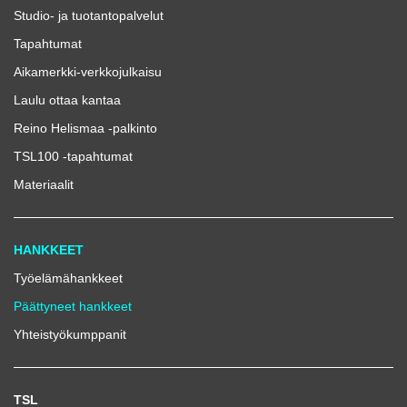
Studio- ja tuotantopalvelut
Tapahtumat
Aikamerkki-verkkojulkaisu
Laulu ottaa kantaa
Reino Helismaa -palkinto
TSL100 -tapahtumat
Materiaalit
HANKKEET
Työelämähankkeet
Päättyneet hankkeet
Yhteistyökumppanit
TSL