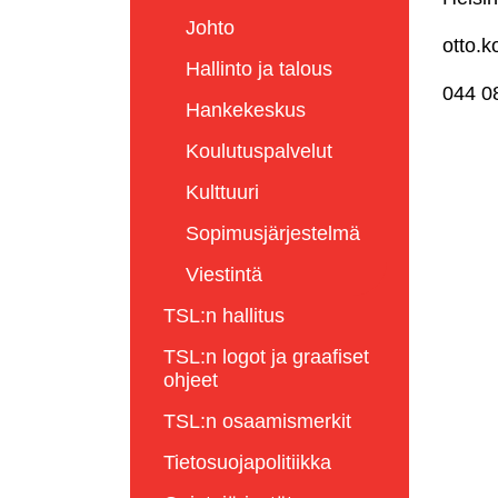
Johto
otto.k
Hallinto ja talous
044 0
Hankekeskus
Koulutuspalvelut
Kulttuuri
Sopimusjärjestelmä
Viestintä
TSL:n hallitus
TSL:n logot ja graafiset
ohjeet
TSL:n osaamismerkit
Tietosuojapolitiikka