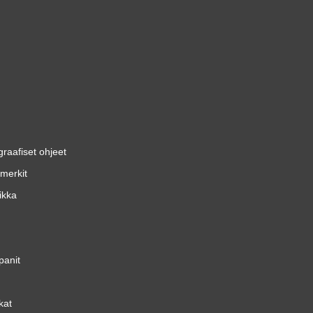
graafiset ohjeet
merkit
iikka
panit
kat