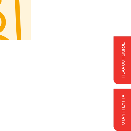
TILAA UUTISKIRJE
OTA YHTEYTTÄ