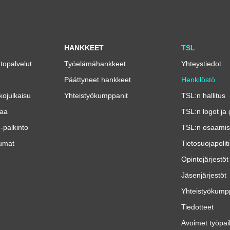
HANKKEET
TSL
ntopalvelut
Työelämähankkeet
Yhteystiedot
Päättyneet hankkeet
Henkilöstö
kojulkaisu
Yhteistyökumppanit
TSL:n hallitus
taa
TSL:n logot ja 
-palkinto
TSL:n osaamis
umat
Tietosuojapolit
Opintojärjestöt
Jäsenjärjestöt
Yhteistyökump
Tiedotteet
Avoimet työpai