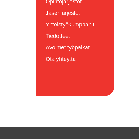
Opintojärjestöt
Jäsenjärjestöt
Yhteistyökumppanit
Tiedotteet
Avoimet työpaikat
Ota yhteyttä