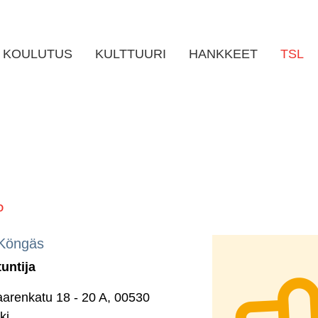
KOULUTUS
KULTTUURI
HANKKEET
TSL
O
 Köngäs
tuntija
aarenkatu 18 - 20 A, 00530
ki