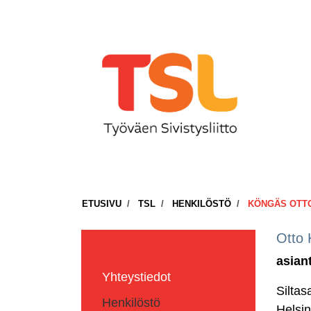
ETUSIVU
TSL
HENKILÖSTÖ
KÖNGÄS OTT
Otto
asian
Yhteystiedot
Siltas
Henkilöstö
Helsin