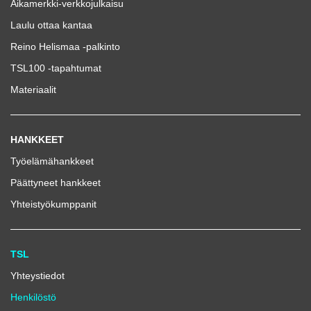
Aikamerkki-verkkojulkaisu
Laulu ottaa kantaa
Reino Helismaa -palkinto
TSL100 -tapahtumat
Materiaalit
HANKKEET
Työelämähankkeet
Päättyneet hankkeet
Yhteistyökumppanit
TSL
Yhteystiedot
Henkilöstö